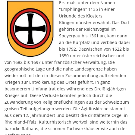
Auskunft zur Lage von Wasser- 
Statistik und Zahlen
Knöringen
Kontakt Ortsgemeinde
Erstmals unter dem Namen
Bekanntmachung Straßenwidm
Standesamt
Klimaschutzkonz
"Emphlingen" 1135 in einer
Amtsblatt-Artikel
Aktuelles / Informationen
Webseite Ortsgemeinde
Statistik und Zahlen
Leinsweiler
Kontakt Ortsgemeinde
Lärmaktionsplan
Schiedsamt
Urkunde des Klosters
Klimaschutzatlas
Wasser
Amtsblatt-Artikel
Klingenmünster erwähnt. Das Dorf
Webseite Ortsgemeinde
Statistik und Zahlen
Wiederkehrende Straßenausbau
Ranschbach
Kontakt Ortsgemeinde
Steuerhebesätze 2026
Netzwerk
gehörte der Reichsvogtei im
Trinkwasserqualität und Wasser
Amtsblatt-Artikel
Webseite Ortsgemeinde
Speyergau bis 1361 an, kam dann
Statistik und Zahlen
Sitzungen und Niederschriften
Siebeldingen
Kontakt Ortsgemeinde
an die Kurpfalz und verblieb dabei
Abwasser
Amtsblatt-Artikel
Webseite Ortsgemeinde
Öffentliche Bekanntmachungen
Statistik und Zahlen
Walsheim
bis 1792. Dazwischen von 1622 bis
Kontakt Ortsgemeinde
Kläranlage Böchingen
1650 unter österreichischer und
Amtsblatt-Artikel
Grundsteuer
Webseite Ortsgemeinde
Statistik und Zahlen
von 1682 bis 1697 unter französischer Verwaltung. Die
Kläranlage Billigheim
geographische Lage und die nahe Landesgrenze haben
Amtsblatt-Artikel
Webseite Ortsgemeinde
Klärschlammfaulung Billigheim
wiederholt mit den in diesem Zusammenhang auftretenden
Amtsblatt-Artikel
Kriegen zur Entvölkerung des Ortes geführt. In ganz
Downloads
besonderem Umfang trat dies während des Dreißigjährigen
Krieges auf. Diese Verluste konnten jedoch durch die
Zuwanderung von Religionsflüchtlingen aus der Schweiz zum
großen Teil aufgefangen werden. Die Ägidiuskirche stammt
aus dem 12. Jahrhundert und besitzt die drittälteste Orgel in
Rheinland-Pfalz. Kulturhistorisch wertvoll sind weiterhin das
barocke Rathaus, die schönen Fachwerkhäuser wie auch der