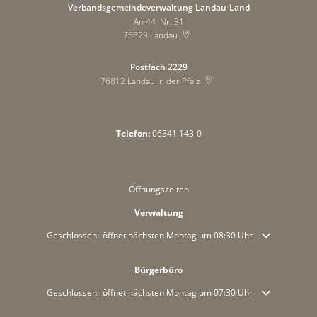
Verbandsgemeindeverwaltung Landau-Land
An 44 Nr. 31
76829
Landau
Postfach 2229
76812
Landau in der Pfalz
Telefon:
06341 143-0
Öffnungszeiten
Verwaltung
Klicken, um weitere Öffnungs- oder Schließzeiten auszublenden
Geschlossen:
öffnet nächsten Montag um 08:30 Uhr
Bürgerbüro
Klicken, um weitere Öffnungs- oder Schließzeiten auszublenden
Geschlossen:
öffnet nächsten Montag um 07:30 Uhr