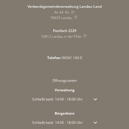
Verbandsgemeindeverwaltung Landau-Land
An 44 Nr. 31
76829
Landau
Postfach 2229
76812
Landau in der Pfalz
Telefon:
06341 143-0
Öffnungszeiten
Verwaltung
Klicken, um weitere Öffnungs- oder Schließzeiten auszublen
Schließt bald:
14:00
-
18:00
Uhr
Von 14:00 bis 18:00 Uhr
Bürgerbüro
Klicken, um weitere Öffnungs- oder Schließzeiten auszublen
Schließt bald:
14:00
-
18:00
Uhr
Von 14:00 bis 18:00 Uhr