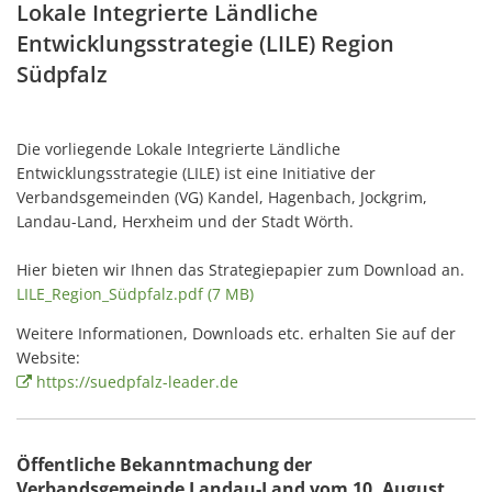
Auskunft zur Lage von Wasser- 
Statistik und Zahlen
Knöringen
Kontakt Ortsgemeinde
Lokale Integrierte Ländliche
Bekanntmachung Straßenwidm
Standesamt
Klimaschutzkonz
Amtsblatt-Artikel
Entwicklungsstrategie (LILE) Region
Aktuelles / Informationen
Webseite Ortsgemeinde
Statistik und Zahlen
Leinsweiler
Kontakt Ortsgemeinde
Lärmaktionsplan
Schiedsamt
Klimaschutzatlas
Südpfalz
Wasser
Amtsblatt-Artikel
Webseite Ortsgemeinde
Statistik und Zahlen
Wiederkehrende Straßenausbau
Ranschbach
Kontakt Ortsgemeinde
Steuerhebesätze 2026
Netzwerk
Trinkwasserqualität und Wasser
Amtsblatt-Artikel
Webseite Ortsgemeinde
Statistik und Zahlen
Sitzungen und Niederschriften
Siebeldingen
Kontakt Ortsgemeinde
Die vorliegende Lokale Integrierte Ländliche
Abwasser
Amtsblatt-Artikel
Webseite Ortsgemeinde
Öffentliche Bekanntmachungen
Entwicklungsstrategie (LILE) ist eine Initiative der
Statistik und Zahlen
Walsheim
Kontakt Ortsgemeinde
Kläranlage Böchingen
Verbandsgemeinden (VG) Kandel, Hagenbach, Jockgrim,
Amtsblatt-Artikel
Grundsteuer
Webseite Ortsgemeinde
Statistik und Zahlen
Landau-Land, Herxheim und der Stadt Wörth.
Kläranlage Billigheim
Amtsblatt-Artikel
Webseite Ortsgemeinde
Hier bieten wir Ihnen das Strategiepapier zum Download an.
Klärschlammfaulung Billigheim
LILE_Region_Südpfalz.pdf (7 MB)
Amtsblatt-Artikel
Downloads
Weitere Informationen, Downloads etc. erhalten Sie auf der
Website:
https://suedpfalz-leader.de
Öffentliche Bekanntmachung der
Verbandsgemeinde Landau-Land vom 10. August