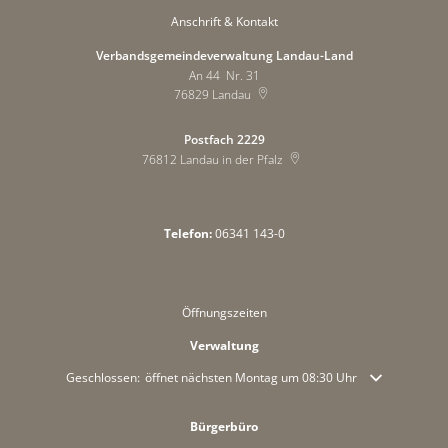
Anschrift & Kontakt
Verbandsgemeindeverwaltung Landau-Land
An 44 Nr. 31
76829
Landau
Postfach 2229
76812
Landau in der Pfalz
Telefon:
06341 143-0
Öffnungszeiten
Verwaltung
Klicken, um weitere Öffnungs- oder Schließzeiten auszublenden
Geschlossen:
öffnet nächsten Montag um 08:30 Uhr
Bürgerbüro