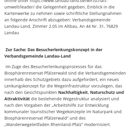
online unter https://www.landau-land.de/wirtschaft-
umwelt/leader/ die Gelegenheit gegeben, Einblick in die
Kartenwerke zu nehmen sowie schriftliche Stellungnahmen
an folgende Anschrift abzugeben: Verbandsgemeinde
Landau-Land, Zimmer 2.05 im Altbau,
An 44 Nr. 31, 76829
Landau
Zur Sache: Das Besucherlenkungskonzept in der
Verbandsgemeinde Landau-Land
Im Zuge des Besucherlenkungsprozesses für das
Biosphärenreservat Pfälzerwald sind die Verbandsgemeinden
innerhalb des Schutzgebiets dazu aufgefordert, ein neues
Lenkungskonzept für die Wegeinfrastruktur vorzulegen, das
nach den Gesichtspunkten
Nachhaltigkeit, Naturschutz und
Attraktivität
die bestehende Wegestruktur analysiert und
nach den Vorgaben der „Arbeitshilfe zur Entwicklung
kommunaler touristischer Wegekonzepte im Naturpark und
Biosphärenreservat Pfälzerwald“ und des
„Wanderwegeleitfaden Rheinland-Pfalz“ modernisiert.