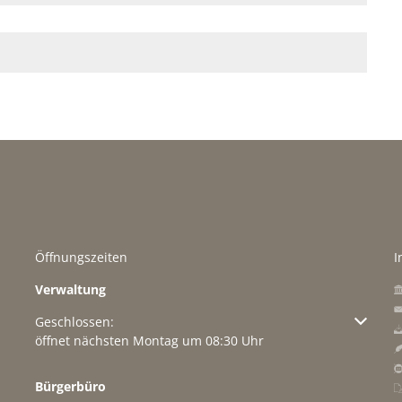
Öffnungszeiten
I
Verwaltung
Klicken, um weitere Öffnungs- oder Schließzeiten auszuble
Geschlossen:
öffnet nächsten Montag um 08:30 Uhr
Bürgerbüro