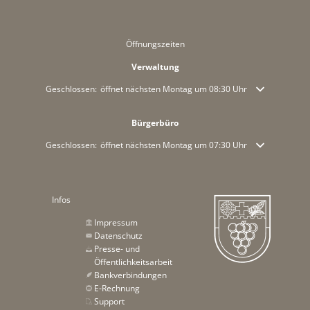
Öffnungszeiten
Verwaltung
Klicken, um weitere Öffnungs- oder Schließzeiten auszublenden
Geschlossen:
öffnet nächsten Montag um 08:30 Uhr
Bürgerbüro
Klicken, um weitere Öffnungs- oder Schließzeiten auszublenden
Geschlossen:
öffnet nächsten Montag um 07:30 Uhr
Infos
Impressum
Datenschutz
Presse- und
Öffentlichkeitsarbeit
Bankverbindungen
E-Rechnung
Support